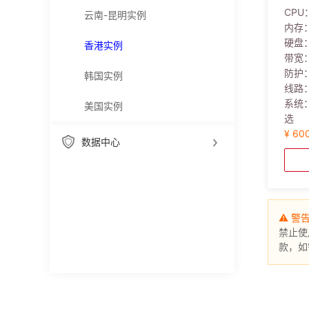
CPU
云南-昆明实例
内存
硬盘
香港实例
带宽
防护
韩国实例
线路
系统
美国实例
选
¥ 60
数据中心
⚠ 警
禁止使
款，如