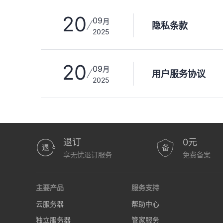
20
09
月
隐私条款
2025
20
09
月
用户服务协议
2025
退订
0元
享无忧退订服务
免费备案
主要产品
服务支持
云服务器
帮助中心
独立服务器
管家服务