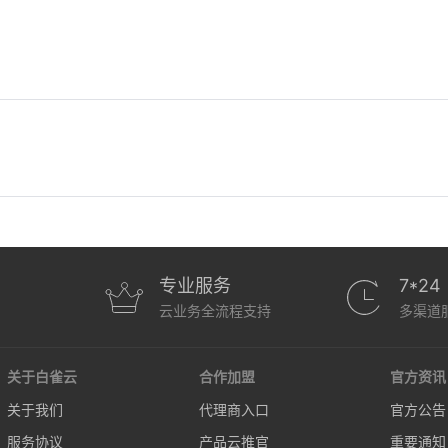
专业服务
7*24
云业务全流程支持
多渠道
关于白雀云
合作加盟
官方资讯
关于我们
代理商入口
官方公告
服务协议
产品云推官
重要通知