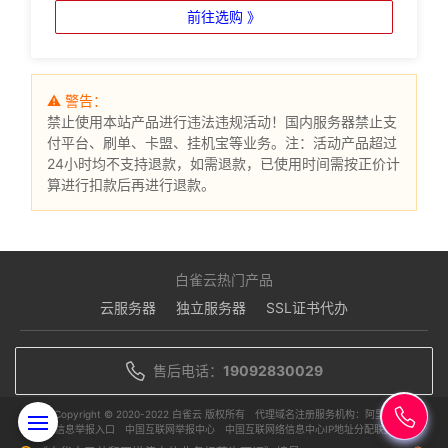
前往选购 》
⚠ 警告：
禁止使用本站产品进行违法违规活动！国内服务器禁止支
付平台、刷单、卡盟、挂机宝等业务。注：活动产品超过
24小时均不支持退款，如需退款，已使用时间需按正价计
算进行扣款后再进行退款。
白雀云热门产品
云服务器
独立服务器
SSL证书代办
售后电话：
19092830029
Copyright © 2020-2022 白雀云 版权所有
代理域名注册服务机构：阿里云
违规信息举报入口
中国互联网举报中心
中国互联网络信息中心IP地址分配联盟单位