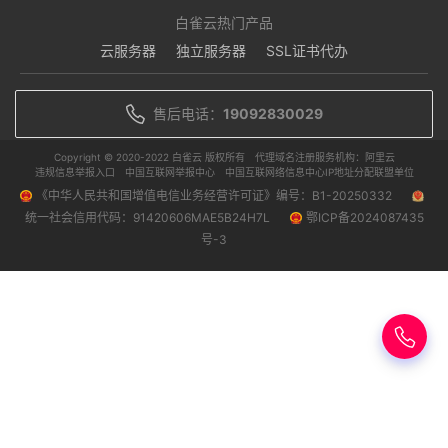
白雀云热门产品
云服务器
独立服务器
SSL证书代办
售后电话：
19092830029
Copyright © 2020-2022 白雀云 版权所有
代理域名注册服务机构：阿里云
违规信息举报入口
中国互联网举报中心
中国互联网络信息中心IP地址分配联盟单位
《中华人民共和国增值电信业务经营许可证》编号：B1-20250332
统一社会信用代码：91420606MAE5B24H7L
鄂ICP备2024087435
号-3