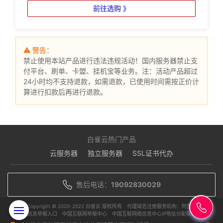
前往选购 》
⚠ 警告：
禁止使用本站产品进行违法违规活动！国内服务器禁止支
付平台、刷单、卡盟、挂机宝等业务。注：活动产品超过
24小时均不支持退款，如需退款，已使用时间需按正价计
算进行扣款后再进行退款。
白雀云热门产品
云服务器
独立服务器
SSL证书代办
售后电话：
19092830029
Copyright © 2020-2022 白雀云 版权所有
代理域名注册服务机构：阿里云
违规信息举报入口
中国互联网举报中心
中国互联网络信息中心IP地址分配联盟单位