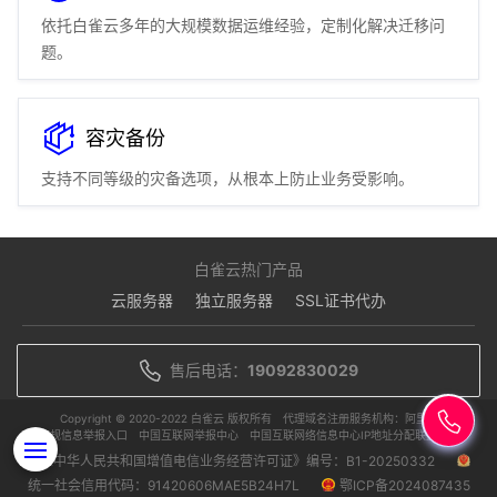
依托白雀云多年的大规模数据运维经验，定制化解决迁移问
题。
容灾备份
支持不同等级的灾备选项，从根本上防止业务受影响。
白雀云热门产品
云服务器
独立服务器
SSL证书代办
方案优势
方案及架构解读
售后电话：
19092830029
技术解决方案
Copyright © 2020-2022 白雀云 版权所有
代理域名注册服务机构：阿里云
违规信息举报入口
中国互联网举报中心
中国互联网络信息中心IP地址分配联盟单位
《中华人民共和国增值电信业务经营许可证》编号：B1-20250332
统一社会信用代码：91420606MAE5B24H7L
鄂ICP备2024087435