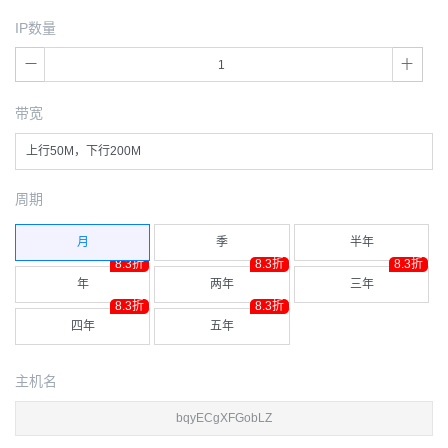
IP数量
带宽
上行50M，下行200M
周期
月
季
半年
8.3折
8.3折
8.3折
年
两年
三年
8.3折
8.3折
四年
五年
主机名