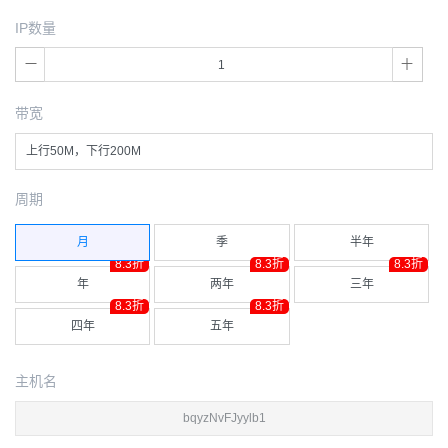
IP数量
带宽
上行50M，下行200M
周期
月
季
半年
8.3折
8.3折
8.3折
年
两年
三年
8.3折
8.3折
四年
五年
主机名