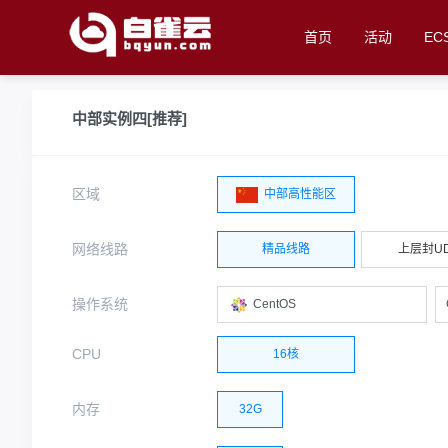
首页
活动
E
中部实例四[推荐]
区域
中部高性能区
网络线路
精品线路
上层封U
操作系统
CentOS
CPU
16核
内存
32G