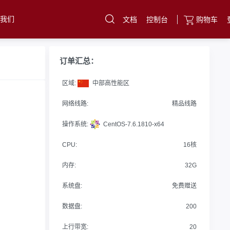
于我们
文档
控制台
购物车
云服务器
直达热门产品
订单汇总：
产品
控制台
区域:
中部高性能区
网络线路:
精品线路
操作系统:
CentOS-7.6.1810-x64
CPU:
16核
内存:
32G
系统盘:
免费赠送
数据盘:
200
上行带宽:
20