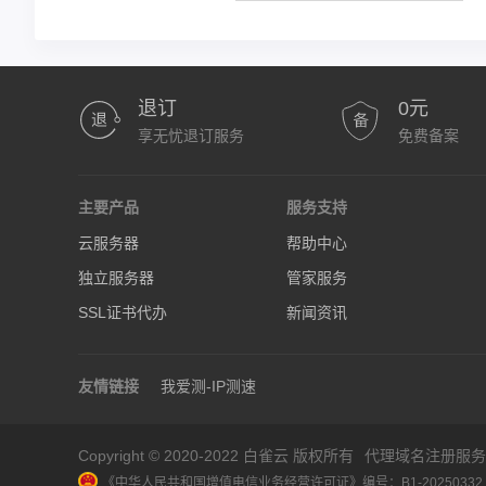
退订
0元
享无忧退订服务
免费备案
主要产品
服务支持
云服务器
帮助中心
独立服务器
管家服务
SSL证书代办
新闻资讯
友情链接
我爱测-IP测速
Copyright © 2020-2022 白雀云 版权所有
代理域名注册服务
《中华人民共和国增值电信业务经营许可证》编号：B1-20250332