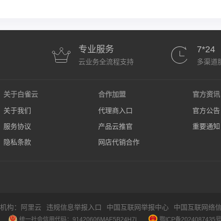
专业服务
7*24
云业务全流程支持
多渠道
关于白雀云
合作加盟
官方资讯
关于我们
代理商入口
官方公告
服务协议
产品云推官
重要通知
隐私条款
网店代销合作
机构：阿里云
违规信息举报入口
中国互联网举报中心
中国互联网络信
统一社会信用代码：91420606MAE5B24H7L
鄂ICP备2024087435号